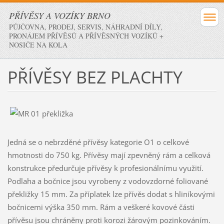
PŘÍVĚSY A VOZÍKY BRNO
PŮJČOVNA, PRODEJ, SERVIS, NÁHRADNÍ DÍLY,
PRONÁJEM PŘÍVĚSŮ A PŘÍVĚSNÝCH VOZÍKŮ +
NOSIČE NA KOLA
PŘÍVĚSY BEZ PLACHTY
Jedná se o nebrzděné přívěsy kategorie O1 o celkové
hmotnosti do 750 kg. Přívěsy mají zpevněný rám a celková
konstrukce předurčuje přívěsy k profesionálnímu využití.
Podlaha a bočnice jsou vyrobeny z vodovzdorné foliované
překližky 15 mm. Za příplatek lze přívěs dodat s hliníkovými
bočnicemi výška 350 mm. Rám a veškeré kovové části
přívěsu jsou chráněny proti korozi žárovým pozinkováním.