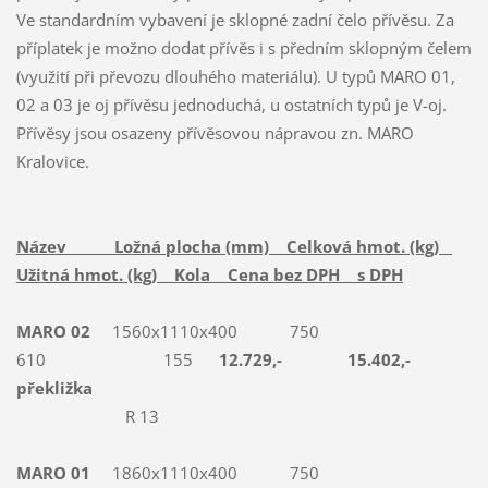
Ve standardním vybavení je sklopné zadní čelo přívěsu. Za
příplatek je možno dodat přívěs i s předním sklopným čelem
(využití při převozu dlouhého materiálu). U typů MARO 01,
02 a 03 je oj přívěsu jednoduchá, u ostatních typů je V-oj.
Přívěsy jsou osazeny přívěsovou nápravou zn. MARO
Kralovice.
Název Ložná plocha (mm) Celková hmot. (kg)
Užitná hmot. (kg) Kola Cena bez DPH s DPH
MARO 02
1560x1110x400 750
610 155
12.729,- 15.402,-
překližka
R 13
MARO 01
1860x1110x400 750