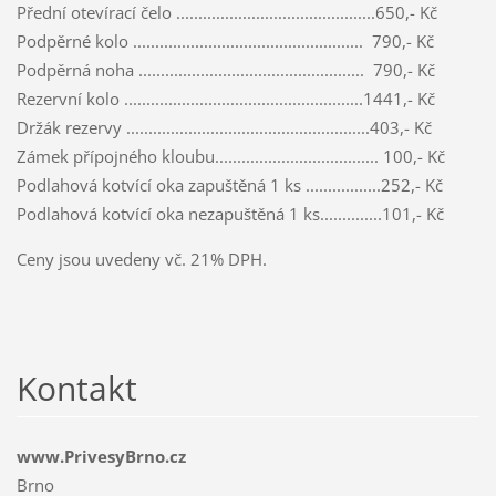
Přední otevírací čelo .............................................650,- Kč
Podpěrné kolo .................................................... 790,- Kč
Podpěrná noha ................................................... 790,- Kč
Rezervní kolo ......................................................1441,- Kč
Držák rezervy .......................................................403,- Kč
Zámek přípojného kloubu..................................... 100,- Kč
Podlahová kotvící oka zapuštěná 1 ks .................252,- Kč
Podlahová kotvící oka nezapuštěná 1 ks..............101,- Kč
Ceny jsou uvedeny vč. 21% DPH.
Kontakt
www.PrivesyBrno.cz
Brno