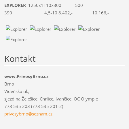
EXPLORER
1250x1110x300 500
390 4,5-10 8.402,- 10.166,-
Kontakt
www.PrivesyBrno.cz
Brno
Vídeňská ul.,
sjezd na Želešice, Chrlice, Ivančice, OC Olympie
773 535 203 (773 535 201-2)
privesyb
rno@sezn
am.cz