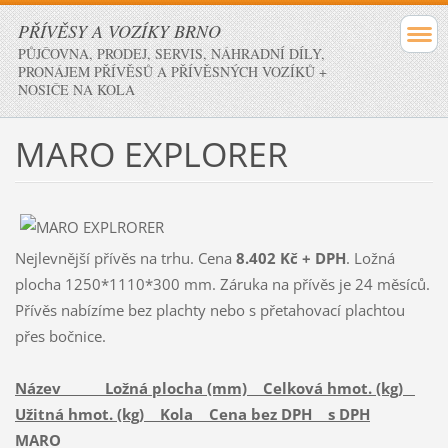
PŘÍVĚSY A VOZÍKY BRNO
PŮJČOVNA, PRODEJ, SERVIS, NÁHRADNÍ DÍLY,
PRONÁJEM PŘÍVĚSŮ A PŘÍVĚSNÝCH VOZÍKŮ +
NOSIČE NA KOLA
MARO EXPLORER
Nejlevnější přívěs na trhu. Cena
8.402 Kč + DPH
. Ložná
plocha 1250*1110*300 mm. Záruka na přívěs je 24 měsíců.
Přívěs nabízíme bez plachty nebo s přetahovací plachtou
přes bočnice.
Název Ložná plocha (mm) Celková hmot. (kg)
Užitná hmot. (kg) Kola Cena bez DPH s DPH
MARO